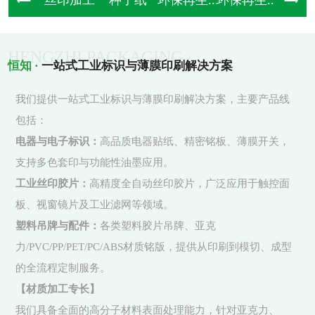
丝印加工
种子纸
环保再生...
环保再生...
牛皮纸制
HENGZHI PACKAGING
恒知 ·
一站式工业标识与薄膜印刷解决方案
我们提供一站式工业标识与薄膜印刷解决方案，主要产品线
包括：
电器与电子标识：
高品质电器贴纸、精密铭板、薄膜开关，
支持多色套印与功能性油墨应用。
工业丝印胶片：
高精度全自动丝印胶片，广泛应用于触控面
板、视窗镜片及工业滤网等领域。
塑料吊牌与配件：
各类塑料胶片吊牌、亚克
力/PVC/PP/PET/PC/ABS材质铭版，提供从印刷到模切、成型
的全流程定制服务。
【材质加工专长】
我们具备全面的高分子材料表面处理能力，针对亚克力、