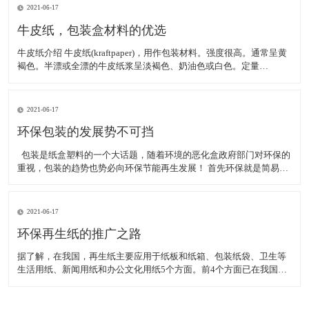
银 &
2021-06-17
牛皮纸，包装盒材料的优选
牛皮纸介绍 牛皮纸(kraftpaper)，用作包装材料。强度很高。通常呈黄
褐色。半漂或全漂的牛皮纸浆呈淡褐色、奶油色或白色。定量
80~120g/m2。裂断长一般在6000m以上。抗撕裂强度、破裂功和动态
强度很高。多为卷筒纸，也有平板纸。采用硫酸盐针叶木浆为原料，
经打浆，在长网造
2021-06-17
环保包装的发展势不可挡
包装是纸盒塑料的一个大话题，随着环境的恶化盒政府部门对环保的
重视，包装的趋势也势必向环保节能再生发展！ 首先环保就是简易包
装，其次是材料的改进，事业环保无害材料！当然，在有限的材料的
情况下做出美观大方的包装设计也成了附带的热门行业！ 因为我们是
包装印刷厂家，所
2021-06-17
环保再生纸的推广之路
据了解，在我国，再生纸主要应用于纸板和纸箱、包装纸袋、卫生等
生活用纸、新闻用纸和办公文化用纸5个方面。前4个方面已在我国得
到广泛使用，而作为办公文化用纸尚属起步阶段。我国已有一些商家
开始生产、制作再生纸办公用品，如复印纸、名片、文件夹、文件
盒、档案盒等等。此外，还有请柬、贺卡、服装吊牌等。 &