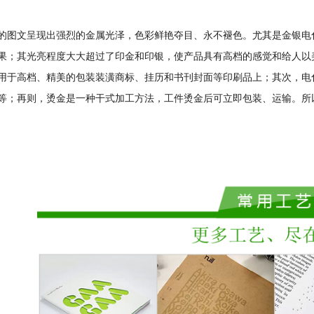
的图文呈现出强烈的金属光泽，色彩鲜艳夺目、永不褪色。尤其是金银电
果；其光亮程度大大超过了印金和印银，使产品具有高档的感觉和给人以
用于高档、精美的包装装潢商标、挂历和书刊封面等印刷品上；其次，电
等；再则，烫金是一种干式加工方法，工件烫金后可立即包装、运输。所