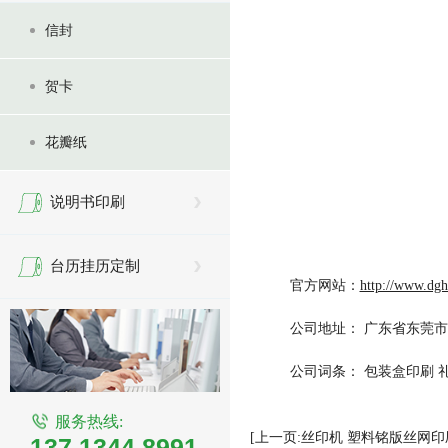
信封
贺卡
花瓣纸
说明书印刷
台历挂历定制
官方网站：
http://www.dg
公司地址： 广东省东莞市
公司词条：
包装盒印刷
服务热线:
[上一页:丝印机 塑料铭版丝网印
137 1344 8991