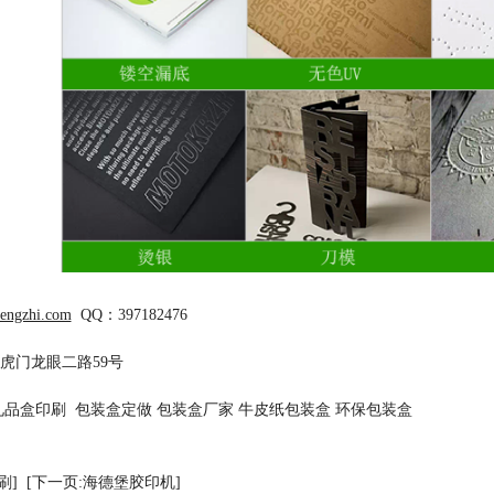
hengzhi.com
QQ
：
397182476
虎门龙眼二路59
号
礼品盒印刷
包装盒定做
包装盒厂家
牛皮纸包装盒
环保包装盒
刷]
[下一页:海德堡胶印机]