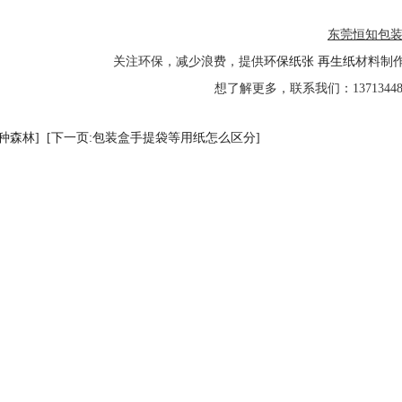
东莞恒知包
关注环保，减少浪费，提供
环保纸张
再生纸
材料制
想了解更多，联系我们：13713448
种森林]
[下一页:包装盒手提袋等用纸怎么区分]