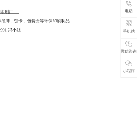
电话
装印刷厂
作吊牌，贺卡，包装盒等环保印刷制品
991 冯小姐
手机站
[返回栏
微信咨询
小程序