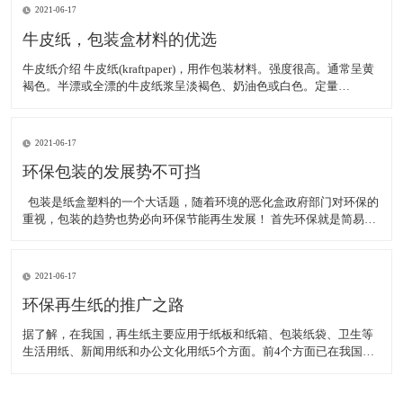
银 &
2021-06-17
牛皮纸，包装盒材料的优选
牛皮纸介绍 牛皮纸(kraftpaper)，用作包装材料。强度很高。通常呈黄
褐色。半漂或全漂的牛皮纸浆呈淡褐色、奶油色或白色。定量
80~120g/m2。裂断长一般在6000m以上。抗撕裂强度、破裂功和动态
强度很高。多为卷筒纸，也有平板纸。采用硫酸盐针叶木浆为原料，
经打浆，在长网造
2021-06-17
环保包装的发展势不可挡
包装是纸盒塑料的一个大话题，随着环境的恶化盒政府部门对环保的
重视，包装的趋势也势必向环保节能再生发展！ 首先环保就是简易包
装，其次是材料的改进，事业环保无害材料！当然，在有限的材料的
情况下做出美观大方的包装设计也成了附带的热门行业！ 因为我们是
包装印刷厂家，所
2021-06-17
环保再生纸的推广之路
据了解，在我国，再生纸主要应用于纸板和纸箱、包装纸袋、卫生等
生活用纸、新闻用纸和办公文化用纸5个方面。前4个方面已在我国得
到广泛使用，而作为办公文化用纸尚属起步阶段。我国已有一些商家
开始生产、制作再生纸办公用品，如复印纸、名片、文件夹、文件
盒、档案盒等等。此外，还有请柬、贺卡、服装吊牌等。 &