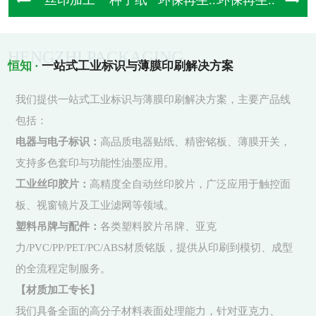
丝印加工
种子纸
环保再生...
环保再生...
牛皮纸制
HENGZHI PACKAGING
恒知 ·
一站式工业标识与薄膜印刷解决方案
我们提供一站式工业标识与薄膜印刷解决方案，主要产品线
包括：
电器与电子标识：
高品质电器贴纸、精密铭板、薄膜开关，
支持多色套印与功能性油墨应用。
工业丝印胶片：
高精度全自动丝印胶片，广泛应用于触控面
板、视窗镜片及工业滤网等领域。
塑料吊牌与配件：
各类塑料胶片吊牌、亚克
力/PVC/PP/PET/PC/ABS材质铭版，提供从印刷到模切、成型
的全流程定制服务。
【材质加工专长】
我们具备全面的高分子材料表面处理能力，针对亚克力、