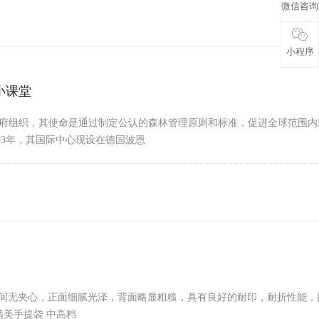
微信咨询
小程序
纸小课堂
政府组织，其使命是通过制定公认的森林管理原则和标准，促进全球范围内
93年，其国际中心现设在德国波恩​
间无夹心，正面细腻光泽，背面略显粗糙，具有良好的耐印，耐折性能，
精美手提袋 中高档